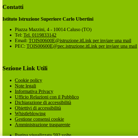
Contatti
Istituto Istruzione Superiore Carlo Ubertini
Piazza Mazzini, 4 - 10014 Caluso (TO)
Tel:
Tel. 0119833142
Email:
TOIS00600E@istruzione.it
Link per inviare una mail
PEC:
TOIS00600E@pec.istruzione.it
Link per inviare una mail
Sezione Link Utili
Cookie policy
Note legali
Informativa Privacy
Ufficio Relazioni con il Pubblico
Dichiarazione di accessibilità
Obiettivi di accessibilità
Whistleblowing
Gestione consensi cookie
Amministrazione trasparente
Pagina visualizzata
592
volte