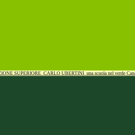
UZIONE SUPERIORE
CARLO UBERTINI
una scuola nel verde Can