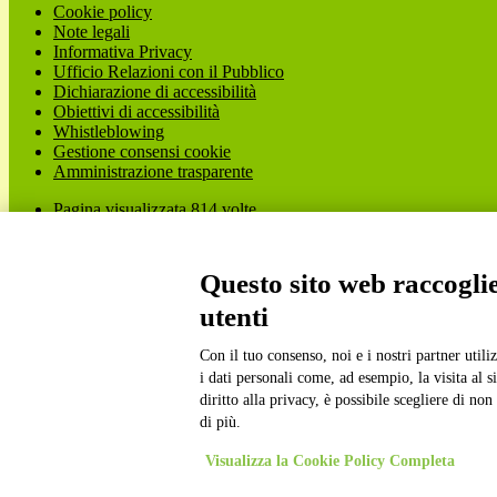
Cookie policy
Note legali
Informativa Privacy
Ufficio Relazioni con il Pubblico
Dichiarazione di accessibilità
Obiettivi di accessibilità
Whistleblowing
Gestione consensi cookie
Amministrazione trasparente
Pagina visualizzata
814
volte
Sezione Copyright
Questo sito web raccoglie 
utenti
Copyright 2026 | Engineered and powered by Gruppo Spaggiari Parm
Disclaimer trattamento dati personali
Con il tuo consenso, noi e i nostri partner util
i dati personali come, ad esempio, la visita al 
diritto alla privacy, è possibile scegliere di n
di più.
Visualizza la Cookie Policy Completa