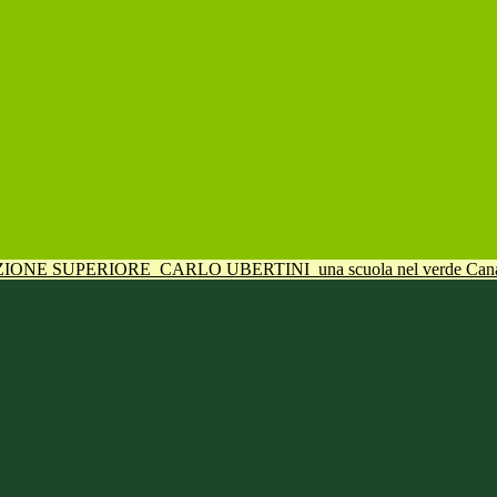
UZIONE SUPERIORE
CARLO UBERTINI
una scuola nel verde Can