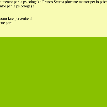
te mentor per la psicologa) e Franco Scarpa (docente mentor per lo psi
ntor per la psicologa) e
evono fare pervenire ai
sue parti.