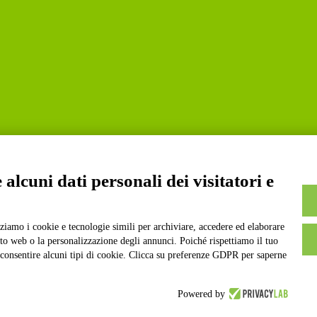
alcuni dati personali dei visitatori e
a S.p.A. | Divisione Publishing & New Social Media
izziamo i cookie e tecnologie simili per archiviare, accedere ed elaborare
sito web o la personalizzazione degli annunci. Poiché rispettiamo il tuo
on consentire alcuni tipi di cookie. Clicca su preferenze GDPR per saperne
Powered by