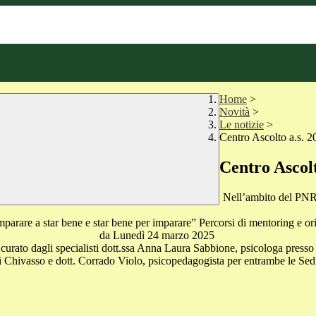
Home
>
Novità
>
Le notizie
>
Centro Ascolto a.s. 
Centro Ascolt
Nell’ambito del PNRR
mparare a star bene e star bene per imparare” Percorsi di mentoring e o
da Lunedì 24 marzo 2025
ti e curato dagli specialisti dott.ssa Anna Laura Sabbione, psicologa press
i Chivasso e dott. Corrado Violo, psicopedagogista per entrambe le Sed