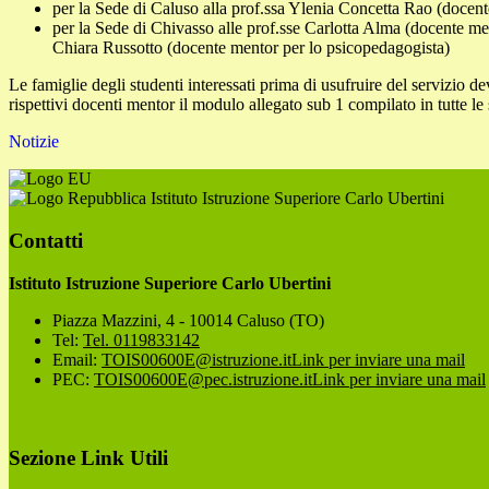
per la Sede di Caluso alla prof.ssa Ylenia Concetta Rao (docen
per la Sede di Chivasso alle prof.sse Carlotta Alma (docente me
Chiara Russotto (docente mentor per lo psicopedagogista)
Le famiglie degli studenti interessati prima di usufruire del servizio d
rispettivi docenti mentor il modulo allegato sub 1 compilato in tutte le 
Notizie
Istituto Istruzione Superiore Carlo Ubertini
Contatti
Istituto Istruzione Superiore Carlo Ubertini
Piazza Mazzini, 4 - 10014 Caluso (TO)
Tel:
Tel. 0119833142
Email:
TOIS00600E@istruzione.it
Link per inviare una mail
PEC:
TOIS00600E@pec.istruzione.it
Link per inviare una mail
Sezione Link Utili