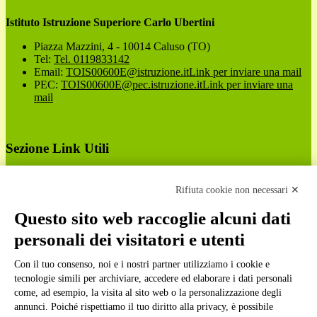
Istituto Istruzione Superiore Carlo Ubertini
Piazza Mazzini, 4 - 10014 Caluso (TO)
Tel:
Tel. 0119833142
Email:
TOIS00600E@istruzione.it
Link per inviare una mail
PEC:
TOIS00600E@pec.istruzione.it
Link per inviare una
mail
Sezione Link Utili
Cookie policy
Note legali
Rifiuta cookie non necessari ✕
Informativa Privacy
Ufficio Relazioni con il Pubblico
Questo sito web raccoglie alcuni dati
Dichiarazione di accessibilità
personali dei visitatori e utenti
Obiettivi di accessibilità
Whistleblowing
Con il tuo consenso, noi e i nostri partner utilizziamo i cookie e
Gestione consensi cookie
Amministrazione trasparente
tecnologie simili per archiviare, accedere ed elaborare i dati personali
come, ad esempio, la visita al sito web o la personalizzazione degli
Pagina visualizzata
609
volte
annunci. Poiché rispettiamo il tuo diritto alla privacy, è possibile