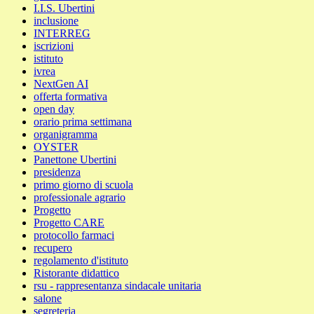
I.I.S. Ubertini
inclusione
INTERREG
iscrizioni
istituto
ivrea
NextGen AI
offerta formativa
open day
orario prima settimana
organigramma
OYSTER
Panettone Ubertini
presidenza
primo giorno di scuola
professionale agrario
Progetto
Progetto CARE
protocollo farmaci
recupero
regolamento d'istituto
Ristorante didattico
rsu - rappresentanza sindacale unitaria
salone
segreteria