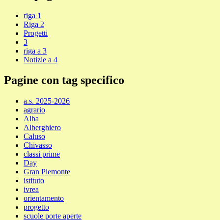
riga 1
Riga 2
Progetti
3
riga a 3
Notizie a 4
Pagine con tag specifico
a.s. 2025-2026
agrario
Alba
Alberghiero
Caluso
Chivasso
classi prime
Day
Gran Piemonte
istituto
ivrea
orientamento
progetto
scuole porte aperte