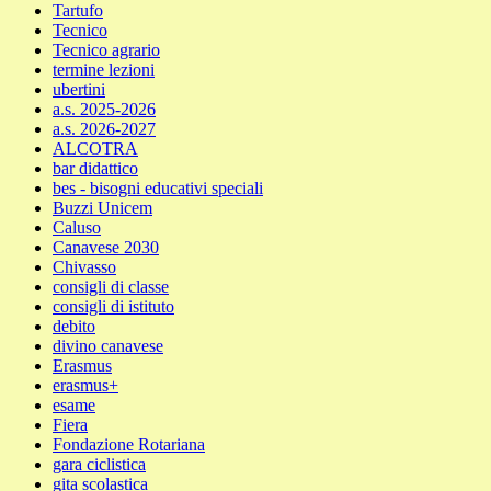
Tartufo
Tecnico
Tecnico agrario
termine lezioni
ubertini
a.s. 2025-2026
a.s. 2026-2027
ALCOTRA
bar didattico
bes - bisogni educativi speciali
Buzzi Unicem
Caluso
Canavese 2030
Chivasso
consigli di classe
consigli di istituto
debito
divino canavese
Erasmus
erasmus+
esame
Fiera
Fondazione Rotariana
gara ciclistica
gita scolastica