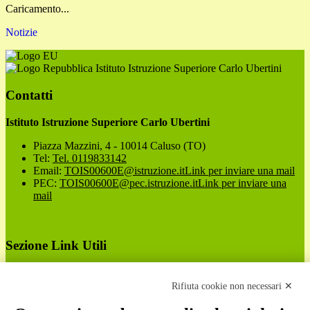
Caricamento...
Notizie
Istituto Istruzione Superiore Carlo Ubertini
Contatti
Istituto Istruzione Superiore Carlo Ubertini
Piazza Mazzini, 4 - 10014 Caluso (TO)
Tel:
Tel. 0119833142
Email:
TOIS00600E@istruzione.it
Link per inviare una mail
PEC:
TOIS00600E@pec.istruzione.it
Link per inviare una
mail
Sezione Link Utili
Cookie policy
Note legali
Rifiuta cookie non necessari ✕
Informativa Privacy
Ufficio Relazioni con il Pubblico