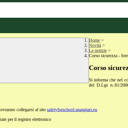
Home
>
Novità
>
Le notizie
>
Corso sicurezza - for
Corso sicure
Si
informa
che
nel
co
del
D.Lgs
n.
81/200
dovranno
collegarsi
al
sito
safetyforschool.spaggiari.eu
zzate
per
il
registro
elettronico