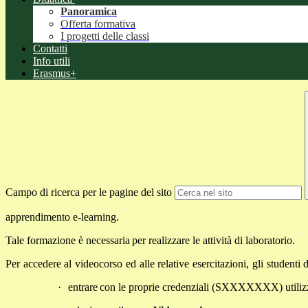
Panoramica
Offerta formativa
I progetti delle classi
Contatti
Info utili
Erasmus+
Campo di ricerca per le pagine del sito
apprendimento
e-learning.
Tale
formazione
è
necessaria
per
realizzare
le
attività
di
laboratorio.
Per
accedere
al
videocorso
ed
alle
relative
esercitazioni,
gli
studenti
·
entrare
con
le
proprie
credenziali
(SXXXXXXX)
utili