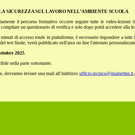
LA SICUREZZA SUL LAVORO NELL’AMBIENTE SCUOLA
ttamente il percorso formativo
occorre
seguire
tutte
le
video-lezioni
r
à compilare un questionario di
verifica
e solo dopo
potrà
accedere
alla
le
 minuti di accesso totale in
piattaforma; è necessario rispondere a tutte
l test finale, verrà
pubblicato
nell'area
on line
l'attestato
personalizzat
ottobre
2025
.
bile nella parte sottostante.
ole, dovranno inviare una mail
all’indirizzo
ufficio.tecnico@iisubertini.it