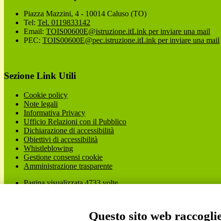
Piazza Mazzini, 4 - 10014 Caluso (TO)
Tel:
Tel. 0119833142
Email:
TOIS00600E@istruzione.it
Link per inviare una mail
PEC:
TOIS00600E@pec.istruzione.it
Link per inviare una mail
Sezione Link Utili
Cookie policy
Note legali
Informativa Privacy
Ufficio Relazioni con il Pubblico
Dichiarazione di accessibilità
Obiettivi di accessibilità
Whistleblowing
Gestione consensi cookie
Amministrazione trasparente
Pagina visualizzata
4733
volte
Sezione Copyright
Questo sito web raccoglie 