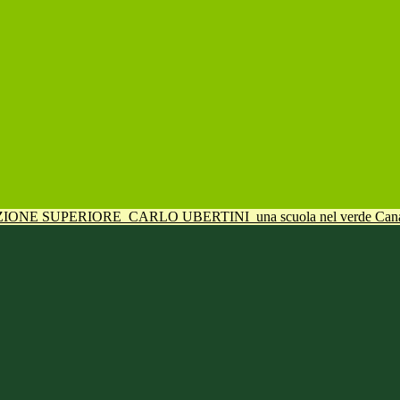
UZIONE SUPERIORE
CARLO UBERTINI
una scuola nel verde Can