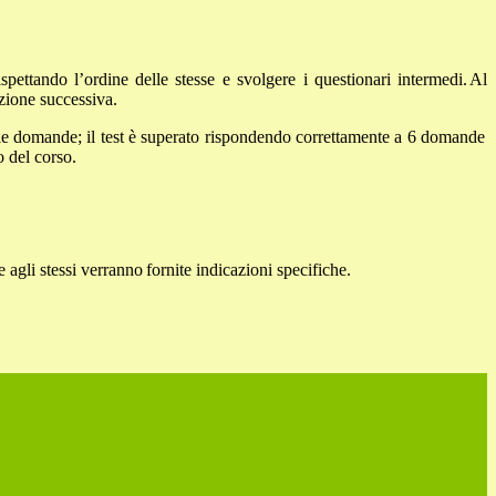
ispettando
l’ordine
delle
stesse
e
svolgere
i
questionari
intermedi.
Al
zione
successiva.
 le domande; il test è superato rispondendo correttamente a
6 domande
o
del
corso.
e
agli
stessi
verranno
fornite
indicazioni
specifiche.