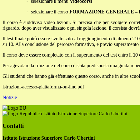
·
selezionare
il
menu
Videocorsi
·
selezionare
il
corso
FORMAZIONE
GENERALE – 
Il corso è suddiviso video-lezioni. Si precisa che per svolgere corre
riguardo, dopo aver visualizzato ogni singola lezione, il corsista dovr
Il test finale potrà essere svolto solo al raggiungimento di almeno 210
su 10. Alla conclusione del percorso formativo, e previo superamento de
Il
corso
deve
essere
completato
con
il
superamento
del
test
entro
il
10
Per agevolare la fruizione del corso è stata predisposta una guida reperi
Gli studenti che hanno già effettuato questo corso, anche in altre scu
istruzioni-accesso-piattaforma-on-line.pdf
Notizie
Istituto Istruzione Superiore Carlo Ubertini
Contatti
Istituto Istruzione Superiore Carlo Ubertini