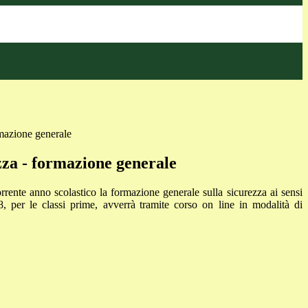
mazione generale
zza - formazione generale
rrente
anno
scolastico
la
formazione
generale
sulla
sicurezza
ai
sensi
8, per
le
classi
prime,
avverrà
tramite
corso
on
line
in
modalità
di